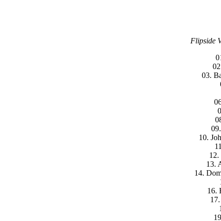
Flipside 
0
02
03. B
06
0
0
09
10. Jo
11
12.
13. 
14. Domi
16.
17.
19